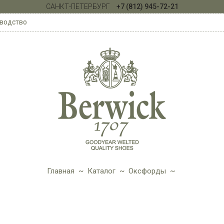
САНКТ-ПЕТЕРБУРГ
+7 (812) 945-72-21
водство
Главная
~
Каталог
~
Оксфорды
~